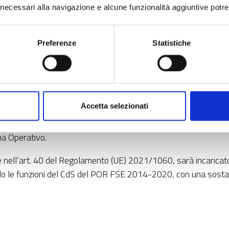
interno.
ci necessari alla navigazione e alcune funzionalità aggiuntive potr
piuti nel conseguimento dei suoi obiettivi ed i suoi principali 
Preferenze
Statistiche
e delle operazioni e, se del caso, i risultati della verifica di c
 Operativo ed esaminare la sua attuazione;
ivo ed esaminare la sua attuazione;
Accetta selezionati
 Operativo;
a Operativo.
 nell’art. 40 del Regolamento (UE) 2021/1060, sarà incaricato d
 le funzioni del CdS del POR FSE 2014-2020, con una sostan