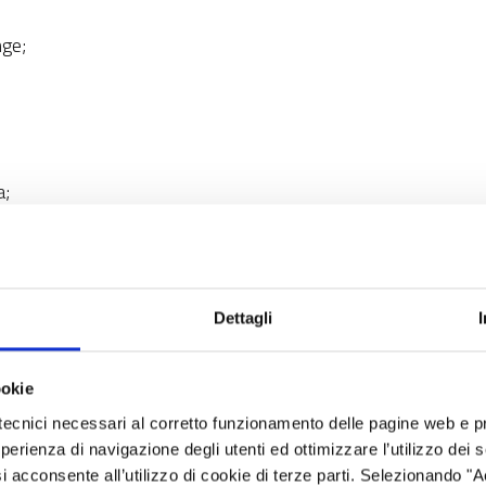
nge;
a;
o, dell’Artigianato, della Cooperazione e dell’Agricoltura;
Dettagli
esente al Patto per lo Sviluppo;
 servizi al Lavoro;
ookie
tecnici necessari al corretto funzionamento delle pagine web e p
esperienza di navigazione degli utenti ed ottimizzare l’utilizzo dei
all’inclusione sociale, all’immigrazione.
i acconsente all’utilizzo di cookie di terze parti. Selezionando "