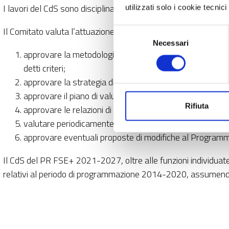
I lavori del CdS sono disciplinati da un apposito regolamento 
utilizzati solo i cookie tecni
Il Comitato valuta l’attuazione dei programmi e i progressi com
Selezione
Necessari
del
approvare la metodologia e i criteri usati per la selezion
consenso
detti criteri;
approvare la strategia di comunicazione del Programma
approvare il piano di valutazione del Programma Operat
Rifiuta
approvare le relazioni di attuazione annuali e finali;
valutare periodicamente l’avanzamento del Programma
approvare eventuali proposte di modifiche al Programm
Il CdS del PR FSE+ 2021-2027, oltre alle funzioni individuate
relativi al periodo di programmazione 2014-2020, assumendo