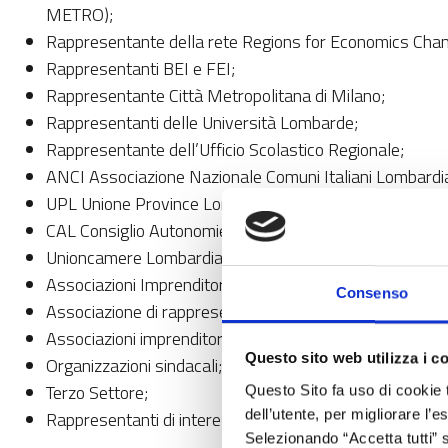
METRO);
Rappresentante della rete Regions for Economics Cha
Rappresentanti BEI e FEI;
Rappresentante Città Metropolitana di Milano;
Rappresentanti delle Università Lombarde;
Rappresentante dell’Ufficio Scolastico Regionale;
ANCI Associazione Nazionale Comuni Italiani Lombardi
UPL Unione Province Lombarde;
CAL Consiglio Autonomie Locali;
Unioncamere Lombardia;
Associazioni Imprenditoriali dell’Industria, del Commerci
Consenso
Associazione di rappresentanza del settore bancario pr
Associazioni imprenditoriali delle libere Professioni e dei
Questo sito web utilizza i c
Organizzazioni sindacali;
Terzo Settore;
Questo Sito fa uso di cookie 
dell’utente, per migliorare l’
Rappresentanti di interessi afferenti ai temi ambientali, 
Selezionando “Accetta tutti” s