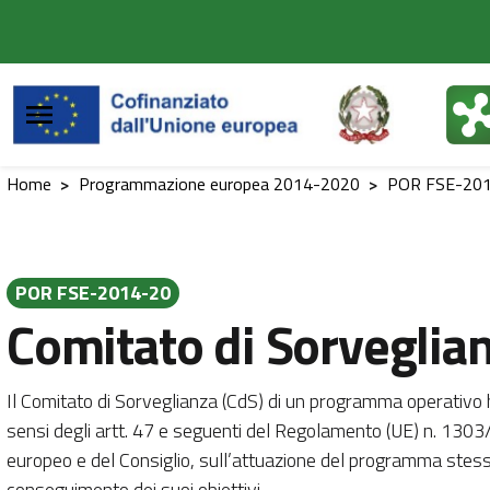
Vai al contenuto principale
Vai al footer
Home
>
Programmazione europea 2014-2020
>
POR FSE-20
POR FSE-2014-20
Comitato di Sorveglia
Il Comitato di Sorveglianza (CdS) di un programma operativo ha
sensi degli artt. 47 e seguenti del Regolamento (UE) n. 13
europeo e del Consiglio, sull’attuazione del programma stess
conseguimento dei suoi obiettivi