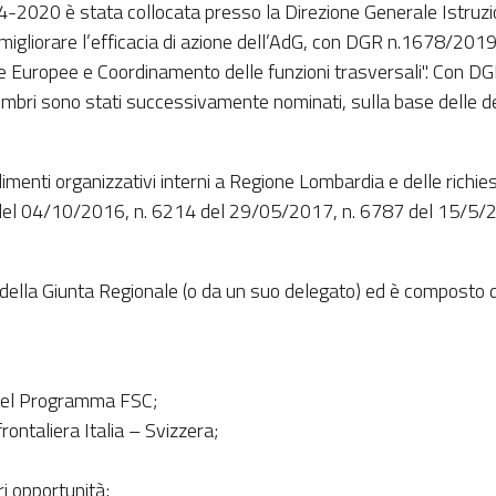
14-2020 è stata collocata presso la Direzione Generale Istruzi
 migliorare l’efficacia di azione dell’AdG, con DGR n.1678/2019,
che Europee e Coordinamento delle funzioni trasversali". Con D
bri sono stati successivamente nominati, sulla base delle de
menti organizzativi interni a Regione Lombardia e delle richie
7 del 04/10/2016, n. 6214 del 29/05/2017, n. 6787 del 15/5/2
ella Giunta Regionale (o da un suo delegato) ed è composto d
 del Programma FSC;
ntaliera Italia – Svizzera;
ri opportunità;