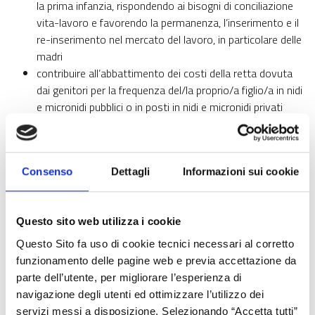
la prima infanzia, rispondendo ai bisogni di conciliazione
vita-lavoro e favorendo la permanenza, l’inserimento e il
re-inserimento nel mercato del lavoro, in particolare delle
madri
contribuire all’abbattimento dei costi della retta dovuta
dai genitori per la frequenza del/la proprio/a figlio/a in nidi
e micronidi pubblici o in posti in nidi e micronidi privati
autorizzati acquistati in convenzione dal Comune, nel
rispetto dei regolamenti comunali.
La Misura prevede due fasi:
Consenso
Dettagli
Informazioni sui cookie
Avviso per l’adesione da parte dei Comuni lombardi: da
luglio;
Questo sito web utilizza i cookie
Avviso per la partecipazione delle famiglie: in autunno.
Questo Sito fa uso di cookie tecnici necessari al corretto
Per tutti i dettagli relativi alla fase di adesione per i Comuni e a
funzionamento delle pagine web e previa accettazione da
quella per le Famiglie, consulta le pagine dedicate agli Avvisi.
parte dell’utente, per migliorare l’esperienza di
navigazione degli utenti ed ottimizzare l’utilizzo dei
servizi messi a disposizione. Selezionando “Accetta tutti”