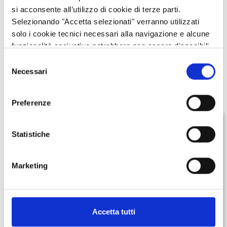
si acconsente all’utilizzo di cookie di terze parti.
Selezionando "Accetta selezionati" verranno utilizzati
solo i cookie tecnici necessari alla navigazione e alcune
funzionalità aggiuntive potrebbero non essere disponibili.
Selezione
Necessari
del
Contenuti Correlati
consenso
Preferenze
Cittadini
Statistiche
Chiuso
Chiude il
25/09/2025 alle 12:00
BANDO
Marketing
Accetta tutti