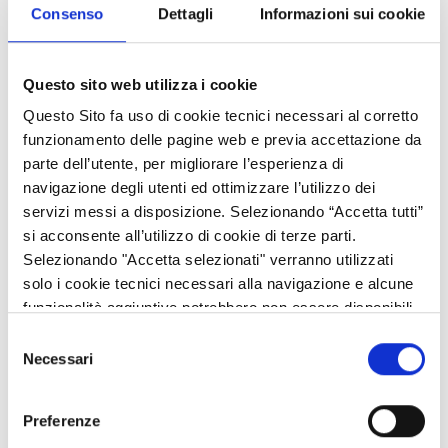
XLSX (6 Mb)
Consenso
Dettagli
Informazioni sui cookie
Elenco operazioni al 31.10.2025_PR FSE+ 21-27.c
sv
Questo sito web utilizza i cookie
CSV (22 Mb)
Questo Sito fa uso di cookie tecnici necessari al corretto
Elenco_operazioni_Fse21_27_aggiornato al 30.0
funzionamento delle pagine web e previa accettazione da
6.2025.csv
parte dell’utente, per migliorare l’esperienza di
CSV (19 Mb)
navigazione degli utenti ed ottimizzare l’utilizzo dei
Elenco_operazioni_Fse21_27_aggiornato al 30.0
servizi messi a disposizione. Selezionando “Accetta tutti”
6.2025.xlsx
si acconsente all’utilizzo di cookie di terze parti.
XLSX (5 Mb)
Selezionando "Accetta selezionati" verranno utilizzati
Elenco operazioni FSE+ 21-27_aggiornato al 31.0
solo i cookie tecnici necessari alla navigazione e alcune
3.2025.xlsx
funzionalità aggiuntive potrebbero non essere disponibili.
XLSX (6 Mb)
Selezione
Necessari
del
Elenco operazioni FSE+ 21-27_aggiornato al 31.0
consenso
3.2025.csv
CSV (18 Mb)
Preferenze