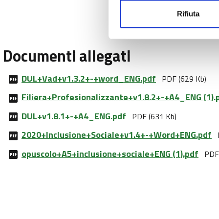
Rifiuta
Documenti allegati
DUL+Vad+v1.3.2+-+word_ENG.pdf
PDF (629 Kb)
Filiera+Profesionalizzante+v1.8.2+-+A4_ENG (1).
DUL+v1.8.1+-+A4_ENG.pdf
PDF (631 Kb)
2020+Inclusione+Sociale+v1.4+-+Word+ENG.pdf
opuscolo+A5+inclusione+sociale+ENG (1).pdf
PDF