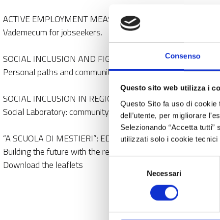
ACTIVE EMPLOYMENT MEASURES IN REGION LOMBARDY:
Vademecum for jobseekers.
Consenso
SOCIAL INCLUSION AND FIGHT AGAINST POVERTY IN R
Personal paths and community interventions to promote and 
Questo sito web utilizza i c
SOCIAL INCLUSION IN REGION LOMBARDY
Questo Sito fa uso di cookie 
Social Laboratory: community-based service to promote soc
dell’utente, per migliorare l’
Selezionando “Accetta tutti” s
“A SCUOLA DI MESTIERI”: EDUCATION AND VOCATIONA
utilizzati solo i cookie tecni
Building the future with the regional education and vocationa
Selezione
Download the leaflets
Necessari
del
consenso