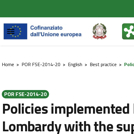
Vai al contenuto principale
Vai al footer
Home
>
POR FSE-2014-20
>
English
>
Best practice
>
Poli
POR FSE-2014-20
Policies implemented
Lombardy with the sup