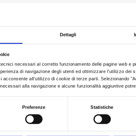
 “DOTE UNICA LAVORO”
Dettagli
EGION LOMBARDY
support active inclusion
ookie
tecnici necessari al corretto funzionamento delle pagine web e p
ial cohesion
esperienza di navigazione degli utenti ed ottimizzare l’utilizzo dei
i acconsente all’utilizzo di cookie di terze parti. Selezionando "
L TRAINING PATHWAYS IN REGION LOMBARDY
ci necessari alla navigazione e alcune funzionalità aggiuntive potr
l training system.
Preferenze
Statistiche