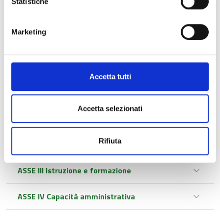
Statistiche
iniziative finanziate col Fondo Sociale Europeo nel settennio
2014-2021.
Marketing
Accetta tutti
Accetta selezionati
ASSE I Occupazione
Rifiuta
ASSE II Inclusione sociale
ASSE III Istruzione e formazione
ASSE IV Capacità amministrativa