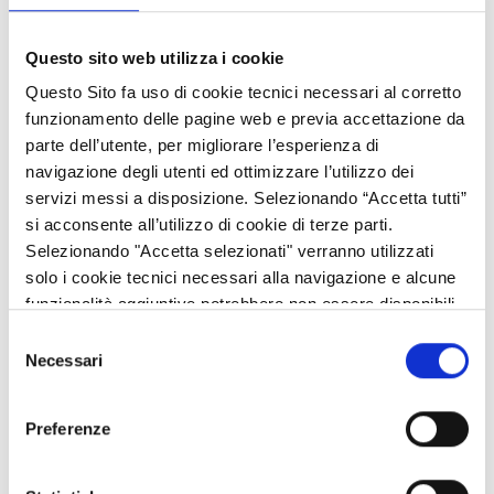
il sostegno al mercato del lavoro per lo sviluppo sociale nella
Questo sito web utilizza i cookie
crescita economica e produttiva;
la promozione e l’incentivazione dell’occupazione e
Questo Sito fa uso di cookie tecnici necessari al corretto
dell’inclusione attiva con mercati del lavoro inclusivi, basati sul
funzionamento delle pagine web e previa accettazione da
modello di valutazione multidimensionale del bisogno e accesso
parte dell’utente, per migliorare l’esperienza di
a servizi di qualità;
navigazione degli utenti ed ottimizzare l’utilizzo dei
la realizzazione di politiche per la casa, come strumento di
servizi messi a disposizione. Selezionando “Accetta tutti”
integrazione sociale e sviluppo;
si acconsente all’utilizzo di cookie di terze parti.
la risposta alle sfide della crisi rilanciando l’economia regionale
Selezionando "Accetta selezionati" verranno utilizzati
tramite lo sviluppo del capitale umano con azioni di istruzione e
solo i cookie tecnici necessari alla navigazione e alcune
formazione professionale che rafforzano la competitività del
funzionalità aggiuntive potrebbero non essere disponibili.
sistema lombardo;
Selezione
il miglioramento della performance della pubblica
Necessari
del
amministrazione nel suo complesso e dell’intera filiera di attori
consenso
coinvolti nella buona riuscita delle politiche pubbliche;
Preferenze
la sinergia con il POR FESR nella politica di sviluppo urbano
sostenibile.
Consulta le schede di sintesi e scopri i risultati delle principali